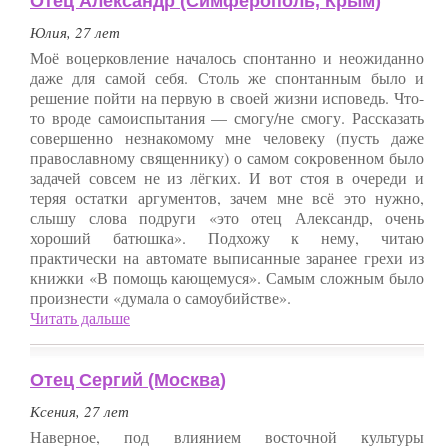
Отец Александр (Симферополь, Крым)
Юлия, 27 лет
Моё воцерковление началось спонтанно и неожиданно
даже для самой себя. Столь же спонтанным было и
решение пойти на первую в своей жизни исповедь. Что-
то вроде самоиспытания — смогу/не смогу. Рассказать
совершенно незнакомому мне человеку (пусть даже
православному священнику) о самом сокровенном было
задачей совсем не из лёгких. И вот стоя в очереди и
теряя остатки аргументов, зачем мне всё это нужно,
слышу слова подруги «это отец Александр, очень
хороший батюшка». Подхожу к нему, читаю
практически на автомате выписанные заранее грехи из
книжки «В помощь кающемуся». Самым сложным было
произнести «думала о самоубийстве».
Читать дальше
Отец Сергий (Москва)
Ксения, 27 лет
Наверное, под влиянием восточной культуры