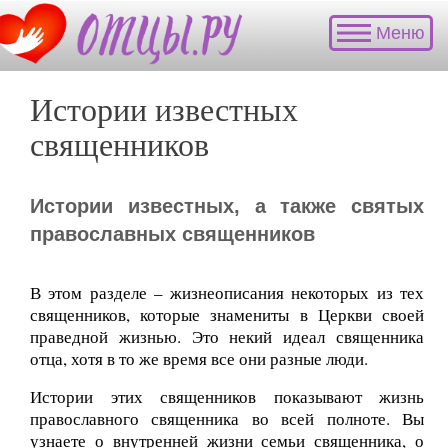
Хотите
Меню
пройти
бесплатный
онлайн-
Истории известных
курс
"Катехизация
священников
и азы
духовной
жизни"?
Истории известных, а также святых
православных священников
В этом разделе – жизнеописания некоторых из тех
священников, которые знамениты в Церкви своей
праведной жизнью. Это некий идеал священника
отца, хотя в то же время все они разные люди.
Истории этих священников показывают жизнь
православного священника во всей полноте. Вы
узнаете о внутренней жизни семьи священника, о