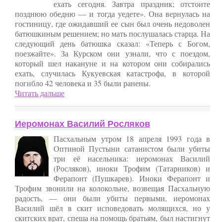
ехать сегодня. Завтра праздник; отстоите
позднюю обедню — и тогда уедете». Она вернулась на
гостиницу, где ожидавший ее сын был очень недоволен
батюшкиным решением; но мать послушалась старца. На
следующий день батюшка сказал: «Теперь с Богом,
поезжайте». За Курском они узнали, что с поездом,
который шел накануне и на котором они собирались
ехать, случилась Кукуевская катастрофа, в которой
погибло 42 человека и 35 были ранены.
Читать дальше
Иеромонах Василий Росляков
Пасхальным утром 18 апреля 1993 года в
Оптиной Пустыни сатанистом были убиты
три её насельника: иеромонах Василий
(Росляков), иноки Трофим (Татарников) и
Ферапонт (Пушкарев). Иноки Ферапонт и
Трофим звонили на колокольне, возвещая Пасхальную
радость, — они были убиты первыми, иеромонах
Василий шёл в скит исповедовать молящихся, но у
скитских врат, спеша на помощь братьям, был настигнут