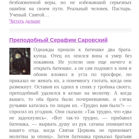
безбоязненной веры, но не избежавший серьезных
ошибок на своем пути. Реальный человек. Пастырь.
Ученый. Святой…
Читать дальше
Преподобный Серафим Саровский
Однажды пришли к батюшке два брата-
купца. Отец их опился вина и умер без
покаяния. Не успели они еще ничего и
открыть батюшке, а он сам подошел к ним и
обоим вложил в уста по просфоре, но
приказал не жевать их, а понемногу глотать, когда они
размокнут. Оставив их одних в сенях у гробика своего,
преподобный удалился в келью на молитву. А когда
вышел, то оба брата были почерневшими, и слезы
ручьями катились по лицам их. «Трудно вам было?» —
спросил их угодник. Они сказали: «Так трудно, что едва
не задохнулись». «Вот так-то трудно, — прибавил
батюшка, — вырвать душу из рук сатаны опившегося
вашего отца, когда Святая Церковь не принимает
молитвы за опоиц». Затем батюшка приказал братьям