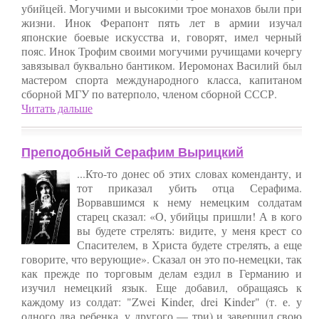
убийцей. Могучими и высокими трое монахов были при
жизни. Инок Ферапонт пять лет в армии изучал
японские боевые искусства и, говорят, имел черный
пояс. Инок Трофим своими могучими ручищами кочергу
завязывал буквально бантиком. Иеромонах Василий был
мастером спорта международного класса, капитаном
сборной МГУ по ватерполо, членом сборной СССР.
Читать дальше
Преподобный Серафим Вырицкий
...Кто-то донес об этих словах коменданту, и
тот приказал убить отца Серафима.
Ворвавшимся к нему немецким солдатам
старец сказал: «О, убийцы пришли! А в кого
вы будете стрелять: видите, у меня крест со
Спасителем, в Христа будете стрелять, а еще
говорите, что верующие». Сказал он это по-немецки, так
как прежде по торговым делам ездил в Германию и
изучил немецкий язык. Еще добавил, обращаясь к
каждому из солдат: "Zwei Kinder, drei Kinder" (т. е. у
одного два ребенка, у другого — три) и завершил свою