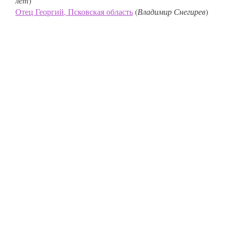
лет
)
Отец Георгий, Псковская область
(
Владимир Снегирев
)
Лучшее новое
ПОЧЕМУ НЕ ЛЮБЯТ ЦЕРКОВЬ
Священник Константин Пархоменко
Недействительные отпевания
Несколько дней назад приходит человек: «Вы,