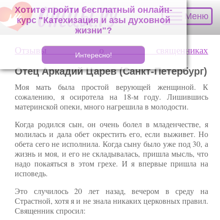
Хотите пройти бесплатный онлайн-курс
Меню
"Катехизация и азы духовной жизни"?
Отзывы о священниках
Отец Аркадий Царев (Санкт-Петербург)
Моя мать была простой верующей женщиной. К
сожалению, я осиротела на 18-м году. Лишившись
материнской опеки, много нагрешила в молодости.
Когда родился сын, он очень болел в младенчестве, я
молилась и дала обет окрестить его, если выживет. Но
обета сего не исполнила. Когда сыну было уже под 30, а
жизнь и моя, и его не складывалась, пришла мысль, что
надо покаяться в этом грехе. И я впервые пришла на
исповедь.
Это случилось 20 лет назад, вечером в среду на
Страстной, хотя я и не знала никаких церковных правил.
Священник спросил: