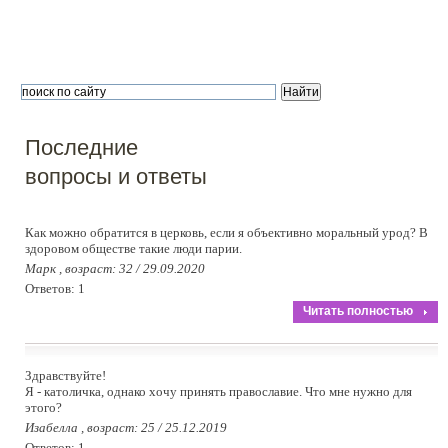
«крепких орешков» – смешные мальчики по сравнению 
русским витязем в черной одежде.
Последние
вопросы и ответы
Как можно обратится в церковь, если я объективно моральный урод? В
здоровом обществе такие люди парии.
Марк , возраст: 32 / 29.09.2020
Ответов: 1
Читать полностью
Здравствуйте!
Я - католичка, однако хочу принять православие. Что мне нужно для
этого?
Изабелла , возраст: 25 / 25.12.2019
Ответов: 1