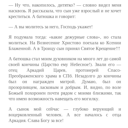
— Ну что, накопилось, дитятко? — словно видел меня
насквозь. Я рассказала, что сын уже взрослый и не хочет
креститься. А батюшка и говорит:
— А вы молитесь за него, Господь укажет!
Я подумала тогда: «какие дежурные слова», но стала
молиться. На Вознесение Христово поехала ко Ксении
Блаженной. А в Троицу сын принял Святое Крещение!!!
А батюшка стал моим духовником на много лет до самой
своей кончины (Царство ему Небесное!). Звали его —
отец Аркадий Царев, протоиерей Спасо-
Преображенского храма в СПб. Незадолго до кончины
был он награжден митрой. Думаю, был он
прозорливцем, ласковым и добрым. И, видно, по воле
Божьей похоронен почти рядом с моими близкими, так
что имею возможность навещать его могилку.
А сынок мой сейчас — глубоко верующий и
воцерковленный человек. А все началось с отца
Аркадия. Слава Богу за все!