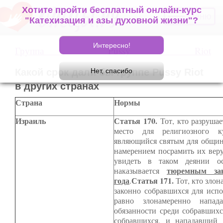
Хотите пройти бесплатный онлайн-курс
Меню
"Катехизация и азы духовной жизни"?
Группа Pussy Riot
Какой срок дали бы группе Pussy Riot
в других странах
Страна
Нормы
Израиль
Статья 170.
Тот, кто разруша
место для религиозного к
являющийся святым для общины
намерением посрамить их веру
увидеть в таком деянии о
тюремным за
наказывается
года
Статья 171.
.
Тот, кто зло
законно собравшихся для испо
равно злонамеренно напад
обязанности среди собравшихс
собравшихся, и нападавший 