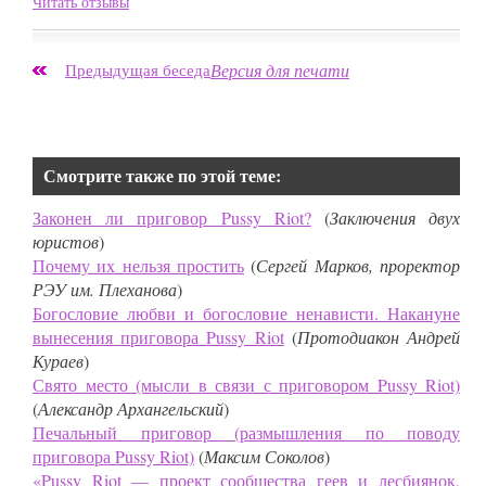
Читать отзывы
Предыдущая беседа
Версия для печати
Смотрите также по этой теме:
Законен ли приговор Pussy Riot?
(
Заключения двух
юристов
)
Почему их нельзя простить
(
Сергей Марков, проректор
РЭУ им. Плеханова
)
Богословие любви и богословие ненависти. Накануне
вынесения приговора Pussy Riot
(
Протодиакон Андрей
Кураев
)
Свято место (мысли в связи с приговором Pussy Riot)
(
Александр Архангельский
)
Печальный приговор (размышления по поводу
приговора Pussy Riot)
(
Максим Соколов
)
«Pussy Riot — проект сообщества геев и лесбиянок,