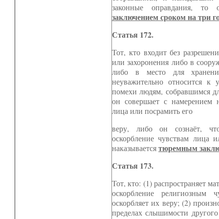
законные оправдания, то
заключением сроком на три го
Статья 172.
Тот, кто входит без разрешени
или захоронения либо в соору
либо в место для хранени
неуважительно относится к 
помехи людям, собравшимся дл
он совершает с намерением н
лица или посрамить его
веру, либо он сознаёт, чт
оскорбление чувствам лица и
тюремным заключ
наказывается
Статья 173.
Тот, кто: (1) распространяет м
оскорбление религиозным ч
оскорбляет их веру; (2) произ
пределах слышимости другого 