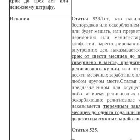
срок до трех лет или
денежному штрафу
.
Испания
Статья 523.
Тот, кто насил
беспорядков или оскорблением 
или будет мешать, или прервет
церемонию или манифестац
конфессии, зарегистрированн
внутренних дел, наказываетс
срок от шести месяцев до ш
совершено в месте, предназ
религиозного культа
, или шт
десяти месячных заработных пл
Статья 
любом другом месте.
предназначенном для осущест
либо во время религиозных ц
оскорбляющие религиозные ч
тюремным закл
наказывается
месяцев до одного года или 
до десяти месячных заработн
Статья 525.