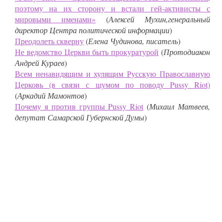
поэтому на их сторону и встали гей-активисты с
мировыми именами»
(
Алексей Мухин,генеральный
директор Центра политической информации
)
Преодолеть скверну
(
Елена Чудинова, писатель
)
Не ведомство Церкви быть прокуратурой
(
Протодиакон
Андрей Кураев
)
Всем ненавидящим и хулящим Русскую Православную
Церковь (в связи с шумом по поводу Pussy Riot)
(
Аркадий Мамонтов
)
Почему я против группы Pussy Riot
(
Михаил Матвеев,
депутат Самарской Губернской Думы
)
Лучшее новое
ПОЧЕМУ НЕ ЛЮБЯТ ЦЕРКОВЬ