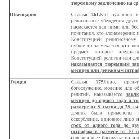
тюремному заключению на сро
Швейцария
Статья 261.
Кто публично и
религиозные убеждения другог
насмехается над ними или бес
почитания, кто злонамеренно 
Конституцией религиозному
публично насмехается, кто зло
предмет, которые предназн
Конституцией религии или для
наказывается тюремным зак
месяцев или денежным штра
Турция
Статья 175
Лицо, препя
богослужение, моление или об
закл
религий, наказывается
месяцев до одного года и 
размере от 5 тысяч до 25 ты
деяния были применены н
н
оскорбление, виновное лицо
срок от одного года до д
штрафом в размере от 10 т
совершившее богохульство ил