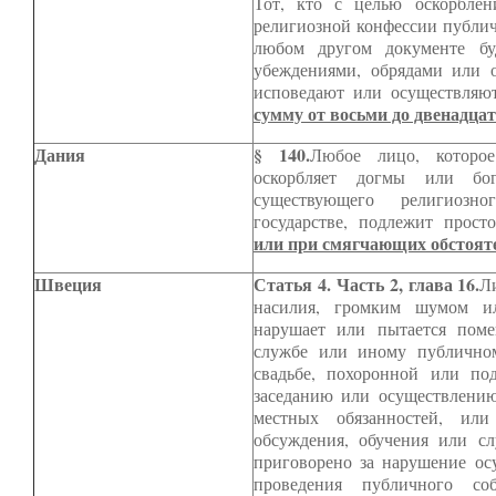
Тот, кто с целью оскорблен
религиозной конфессии публич
любом другом документе буд
убеждениями, обрядами или о
исповедают или осуществляю
сумму от восьми до двенадца
Дания
§ 140.
Любое лицо, которо
оскорбляет догмы или бог
существующего религиозн
государстве, подлежит прос
или при смягчающих обстоят
Швеция
Статья 4. Часть 2, глава 16.
Л
насилия, громким шумом и
нарушает или пытается поме
службе или иному публичном
свадьбе, похоронной или по
заседанию или осуществлению
местных обязанностей, ил
обсуждения, обучения или с
приговорено за нарушение ос
проведения публичного 