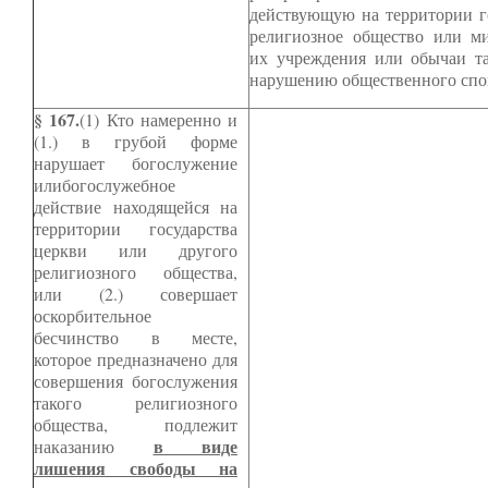
действующую на территории го
религиозное общество или ми
их учреждения или обычаи та
нарушению общественного спо
§ 167.
(1) Кто намеренно и
(1.) в грубой форме
нарушает богослужение
илибогослужебное
действие находящейся на
территории государства
церкви или другого
религиозного общества,
или (2.) совершает
оскорбительное
бесчинство в месте,
которое предназначено для
совершения богослужения
такого религиозного
общества, подлежит
в виде
наказанию
лишения свободы на