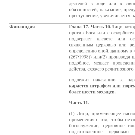
деятелей в ходе или в свя
обязанностей, наказание, пред
преступление, увеличивается н
Финляндия
Глава 17. Часть 10.
Лицо, кото
против Бога или с оскорбите
подвергает клевете или ос
священным церковью или рел
определению оной, данному в 
(267/1998)) или(2) производя
подобное, мешает проведени
действа, схожего религиозного
подлежит наказанию за нар
карается штрафом или тюрем
более шести месяцев.
Часть 11.
(1) Лицо, применяющее насил
применения с тем, чтобы неза
богослужение, церковное ил
подготовленное церковью