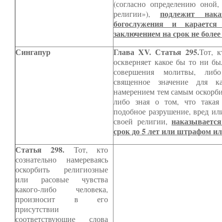
(согласно определению оной,
подлежит нака
религии»),
богослужения и караетс
заключением на срок не более 
Сингапур
Глава XV. Статья 295.
Тот, 
оскверняет какое бы то ни бы
совершения молитвы, либ
священное значение для к
намерением тем самым оскорби
либо зная о том, что такая
подобное разрушение, вред ил
наказываетс
своей религии,
срок до 5 лет или штрафом ил
Статья 298.
Тот, кто
сознательно намереваясь
оскорбить религиозные
или расовые чувства
какого-либо человека,
произносит в его
присутствии
соответствующие слова