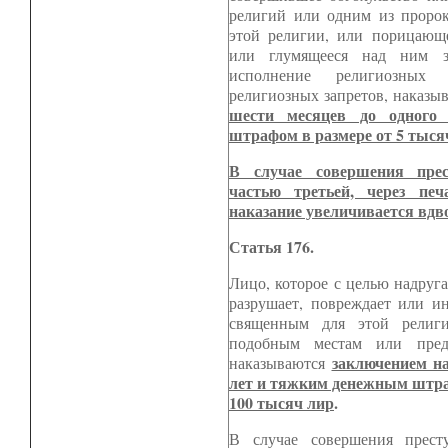
религий или одним из пророк
этой религии, или порицающ
или глумящееся над ним з
исполнение религиозных
религиозных запретов, наказы
шести месяцев до одного
штрафом в размере от 5 тыся
В случае совершения прес
частью третьей, через печ
наказание увеличивается вдв
Статья 176.
Лицо, которое с целью надруга
разрушает, повреждает или и
священным для этой религи
подобным местам или пред
заключением на
наказываются
лет и тяжким денежным штраф
100 тысяч лир
.
В случае совершения прест