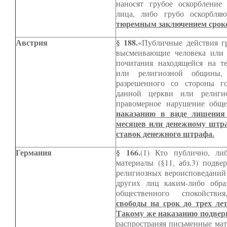
наносят грубое оскорбление
лица, либо грубо оскорбля
тюремным заключением сроко
Австрия
§ 188.
«Публичные действия г
высмеивающие человека или 
почитания находящейся на те
или религиозной общины,
разрешенного со стороны го
данной церкви или религи
правомерное нарушение обще
наказанию в виде лишения
месяцев или денежному штра
ставок денежного штрафа.
Германия
§ 166.
(1) Кто публично, ли
материалы (§11, абз.3) подве
религиозных вероисповеданий 
других лиц каким-либо обра
общественного спокойств
свободы на срок до трех л
Такому же наказанию подверг
распространяя письменные мате