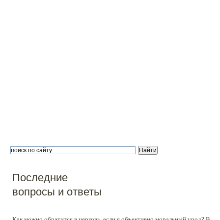
Психолог Михаил Хасьминский
Православные священники — мишень
информационной войны
Больше всего ненавидят тех, кто умнее или добрее, —
тех, кто тебя в чем-то превзошел. Потому что ненавидет
того, кто ниже тебя и меньше умеет, смысла никакого не
— нечему завидовать. Сознательно или подсознательно
но эти ненавистники понимают, что священники их выш
и чище, и что правда на их стороне, а от этого чувствуют
себя приниженными и начинают их ненавидеть.
Последние
вопросы и ответы
Как можно обратится в церковь, если я объективно моральный урод? В