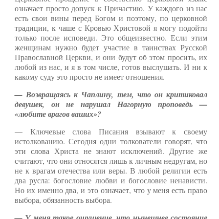
означает просто допуск к Причастию. У каждого из нас
есть свои вины перед Богом и поэтому, по церковной
традиции, к чаше с Кровью Христовой я могу подойти
только после исповеди. Это общеизвестно. Если этим
женщинам нужно будет участие в таинствах Русской
Православной Церкви, и они будут об этом просить, их
любой из нас, и я в том числе, готов выслушать. И ни к
какому суду это просто не имеет отношения.
— Возвращаясь к Чаплину, тем, что он критиковал
девушек, он не нарушал Нагорную проповедь —
«любите врагов ваших»?
— Ключевые слова Писания взывают к своему
истолкованию. Сегодня одни толкователи говорят, что
эти слова Христа не знают исключений. Другие же
считают, что они относятся лишь к личным недругам, но
не к врагам отечества или веры. В любой религии есть
два русла: богословие любви и богословие ненависти.
Но их именно два, и это означает, что у меня есть право
выбора, обязанность выбора.
— У меня такое ощущение, что нынешнее состояние