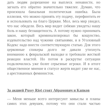
дать людям разрешение на выплеск ненависти, но
загнать его обратно значительно тяжелее. Думаю, что
произошла банальная политическая ошибка. Была
иллюзия, что можно принять эту подачу, перефинтить ее
и использовать на благо Церкви. Мол, весь мир увидел,
что нас обидели. Весь мир видит (обязан увидеть) нашу
боль и нашу беззащитность. А потому нужно принимать
закон, который криминализировал бы кощунство,
издевательство над чужими святынями, и в Уголовный
Кодекс надо внести соответствующую статью. Для этого
церковные спикеры долго не давали утихнуть
вниманию к февральской выходке и требовали жесткой
реакции властей. Но потом в раскрутке ситуации
подключились уже более серьезные игроки. И в итоге
общественное мнение в статусе жертв видит уже не нас,
а арестованных феминисток.
За акцией Pussy Riot стоят Абрамович и Капков
— Меня меньше всего интересуют замыслы и планы
самих этих девушек, потому что они стали частью