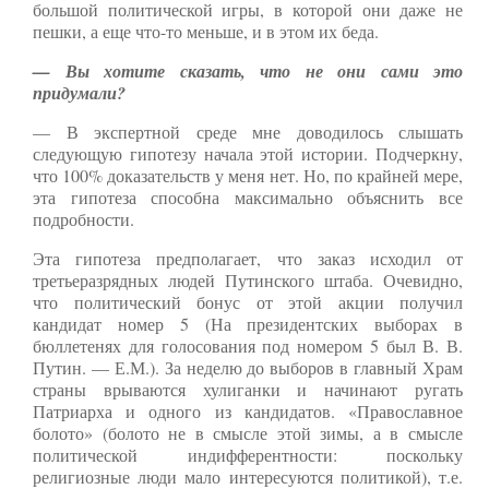
большой политической игры, в которой они даже не
пешки, а еще что-то меньше, и в этом их беда.
— Вы хотите сказать, что не они сами это
придумали?
— В экспертной среде мне доводилось слышать
следующую гипотезу начала этой истории. Подчеркну,
что 100% доказательств у меня нет. Но, по крайней мере,
эта гипотеза способна максимально объяснить все
подробности.
Эта гипотеза предполагает, что заказ исходил от
третьеразрядных людей Путинского штаба. Очевидно,
что политический бонус от этой акции получил
кандидат номер 5 (На президентских выборах в
бюллетенях для голосования под номером 5 был В. В.
Путин. — Е.М.). За неделю до выборов в главный Храм
страны врываются хулиганки и начинают ругать
Патриарха и одного из кандидатов. «Православное
болото» (болото не в смысле этой зимы, а в смысле
политической индифферентности: поскольку
религиозные люди мало интересуются политикой), т.е.