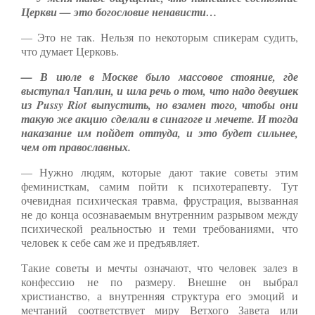
Церкви — это богословие ненависти…
— Это не так. Нельзя по некоторым спикерам судить,
что думает Церковь.
— В июле в Москве было массовое стояние, где
выступал Чаплин, и шла речь о том, что надо девушек
из Pussy Riot выпустить, но взамен того, чтобы они
такую же акцию сделали в синагоге и мечете. И тогда
наказание им пойдет оттуда, и это будет сильнее,
чем от православных.
— Нужно людям, которые дают такие советы этим
феминисткам, самим пойти к психотерапевту. Тут
очевидная психическая травма, фрустрация, вызванная
не до конца осознаваемым внутренним разрывом между
психической реальностью и теми требованиями, что
человек к себе сам же и предъявляет.
Такие советы и мечты означают, что человек залез в
конфессию не по размеру. Внешне он выбрал
христианство, а внутренняя структура его эмоций и
мечтаний соответствует миру Ветхого Завета или