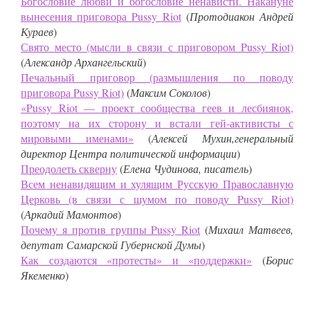
Богословие любви и богословие ненависти. Накануне
вынесения приговора Pussy Riot
(
Протодиакон Андрей
Кураев
)
Свято место (мысли в связи с приговором Pussy Riot)
(
Александр Архангельский
)
Печальный приговор (размышления по поводу
приговора Pussy Riot)
(
Максим Соколов
)
«Pussy Riot — проект сообщества геев и лесбиянок,
поэтому на их сторону и встали гей-активисты с
мировыми именами»
(
Алексей Мухин,генеральный
директор Центра политической информации
)
Преодолеть скверну
(
Елена Чудинова, писатель
)
Всем ненавидящим и хулящим Русскую Православную
Церковь (в связи с шумом по поводу Pussy Riot)
(
Аркадий Мамонтов
)
Почему я против группы Pussy Riot
(
Михаил Матвеев,
депутат Самарской Губернской Думы
)
Как создаются «протесты» и «поддержки»
(
Борис
Якеменко
)