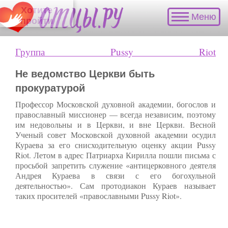
Хотите пройти бесплатный онлайн-курс
Меню
"Катехизация и азы духовной жизни"?
Группа Pussy Riot
Не ведомство Церкви быть
прокуратурой
Профессор Московской духовной академии, богослов и
православный миссионер — всегда независим, поэтому
им недовольны и в Церкви, и вне Церкви. Весной
Ученый совет Московской духовной академии осудил
Кураева за его снисходительную оценку акции Pussy
Riot. Летом в адрес Патриарха Кирилла пошли письма с
просьбой запретить служение «антицерковного деятеля
Андрея Кураева в связи с его богохульной
деятельностью». Сам протодиакон Кураев называет
таких просителей «православными Pussy Riot».