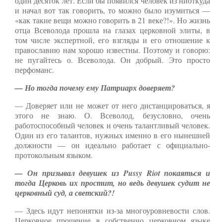
один десяток лет. Если бы появился человек из ниоткуда
и начал вот так говорить, то можно было изумиться —
«как такие вещи можно говорить в 21 веке?!». Но жизнь
отца Всеволода прошла на глазах церковной элиты, в
том числе экспертной, его взгляды и его отношение к
православию нам хорошо известны. Поэтому и говорю:
не пугайтесь о. Всеволода. Он добрый. Это просто
перфоманс.
— Но тогда почему ему Патриарх доверяет?
— Доверяет или не может от него дистанцироваться, я
этого не знаю. О. Всеволод, безусловно, очень
работоспособный человек и очень талантливый человек.
Один из его талантов, нужных именно в его нынешней
должности — он идеально работает с официально-
протокольным языком.
— Он призывал девушек из Pussy Riot покаяться и
тогда Церковь их простит, но ведь девушек судит не
церковный суд, а светский?!
— Здесь идут непонятки из-за многоуровневости слов.
Церковное прощение в собственно церковном языке