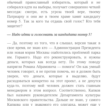
обычный православный избиратель, который и не
собирался идти на выборы, получает совершенно четкий
месседж: смотри, есть угроза твоей вере, твоему
Патриарху и они же в твоем храме хамят кандидату
номер 5. Так за кого ты отдашь свой голос? Кто тебя
защитит?
— Надо идти и голосовать за кандидата номер 5!
— Да, поэтому из того, что я слышал, версия такая: в
свое время, не знаю кто — Администрация Президента
или новая мэрия Москвы озаботились проблемой парка
им. Горького. Надо его реконструировать, и нужны
деньги, которых как всегда нету. По этому поводу
напрягли Романа Абрамовича — помоги! Он как умный
человек говорит, я не против помочь, но я должен быть
уверен, что деньги, которые я выделяю, будут
расходоваться конкретно на этот проект, а не денутся
куда-то, поэтому мой человек должен стать главным
менеджером в этом вопросе. Соответственно, Капков
был назначен руководителем Департамента культуры
Московского правительства. Дальше не знаю, у самого
Капкова или у знакомого его олигарха, может еще у