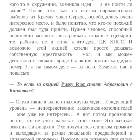
кого-то в окружении, возникла идея — а не пойти ли
выше!? После того, как по итогам парламентских
выборов из Кремля ушел Сурков, освободилось очень
интересное место, и было понятно, что кто-то похожий
должен был туда прийти. Нужен человек, способный
нелинейно мыслить, выстраивать сложные сценарии,
т.е. работать не в стиле агитотдела ЦК КПСС. И
возможно этой акцией хотели просто доказать
собственную креативность— мол, и мы можем
действовать сложно: вроде бы акция против кандидата
номер 5, а на самом деле — за него. Заметьте нас и
повысьте!
Pussy Riot
— То есть за акцией
стоят Абрамович с
Капковым?
— Слухи такие в экспертных кругах ходят…Следующий
уровень — непосредственно заказчиков-исполнителей
— мне уже не интересен… А вот потом произошло
нечто, что не учитывалось в этой схеме. Это жесткая
реакция Патриархии. Эхо получилось слишком громким
и выходящим за рамки локальной предвыборной и
аппаратной проблемы. Поэтому все остались при своих