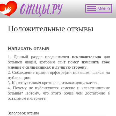
Хотите
Меню
пройти
бесплатный
онлайн-
Положительные отзывы
курс
"Катехизация
и
азы
Написать отзыв
духовной
жизни"?
исключительно
1. Данный раздел предназначен
для
изменить свое
отзывов людей, которым сайт помог
мнение о священниках в лучшую сторону
.
2. Соблюдение правил орфографии повышает шансы на
публикацию.
3. Конструктивная критика в отзывах допускается.
4. Почему не публикуются хамские и клеветнические
отзывы? Потому, что этого более чем достаточно в
остальном интернете.
Заголовок отзыва